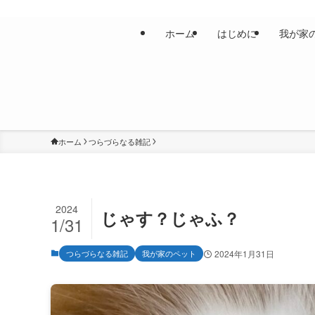
ホーム
はじめに
我が家
ホーム
つらづらなる雑記
2024
じゃす？じゃふ？
1/31
つらづらなる雑記
我が家のペット
2024年1月31日