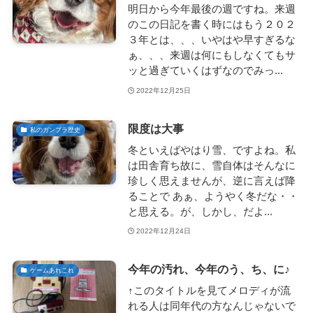
明日から今年最後の週ですね。来週
のこの日記を書く時にはもう２０２
３年とは、、、いやはや早すぎるな
ぁ、、、来週は何にもしなくてもサ
ッと過ぎていくはずなのでみっ...
2022年12月25日
限度は大事
私のガンプラ歴史
冬といえばやはり雪、ですよね。私
は田舎育ち故に、雪自体はそんなに
珍しく思えませんが、逆に言えば降
ることで あぁ、ようやく冬だな・・
と思える。が、しかし、だよ...
2022年12月24日
今年の汚れ、今年のう、ち、に♪
ゲームあれこれ
↑このタイトルを見てメロディが流
れる人は同年代の方なんじゃないで