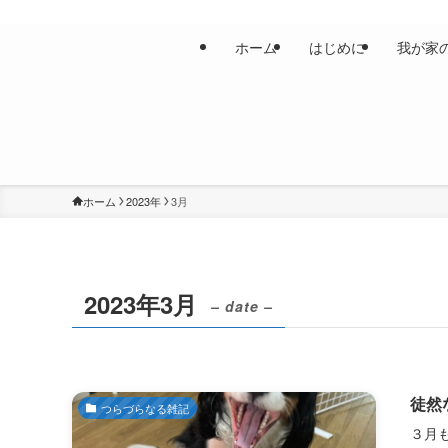
ホーム
はじめに
我が家
ホーム
2023年
3月
2023年3月
– date –
徒然
つらづらなる雑記
３月