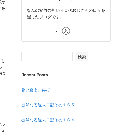
暖か
春を
なんの変哲の無い４０代おじさんの日々を
綴ったブログです。
検索
久し
っ
やは
Recent Posts
暑い夏よ、再び
徒然なる週末日記その１６５
徒然なる週末日記その１６４
調べ
りま