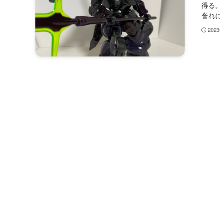
得る
誉れに
202