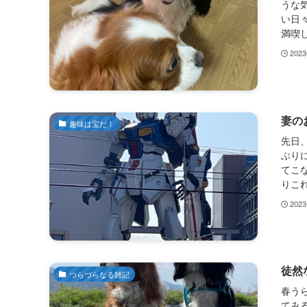
うな
い日
満喫し
202
妻の
趣味は宝だ！
先日
ぶり
てこ
りこれ
202
徒然
つらづらなる雑記
春う
てみ