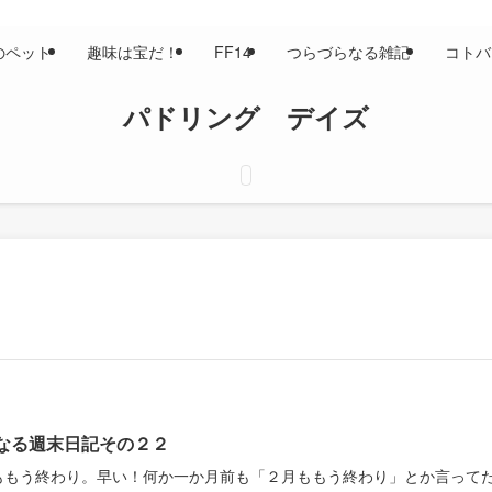
のペット
趣味は宝だ！
FF14
つらづらなる雑記
コトバ
パドリング デイズ
なる週末日記その２２
ももう終わり。早い！何か一か月前も「２月ももう終わり」とか言って