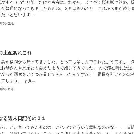
気がする（当たり前）だけども春はこれから。ようやく桜も咲き始め、
々が普通になってきましたもんね。３月は終われど、これからまだ続く
たいと思います...
3年3月26日
お土産あれこれ
、妻が福岡から帰ってきました。とっても楽しんでこれたようですし、
にお母さんや兄弟とも会えたようで嬉しそうでした。 んで滞在時には送
なかった画像をいくつか見せてもらったんですが、一番目を引いたのは
でしょう。 キタ...
3年3月23日
なる週末日記その２１
らら。と、言ってみたものの、これってどういう意味なのかな・・・ｗ
ると、間違いではない！こういう見切り発車も大事だな、と。よく分か