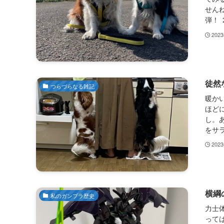
せん
弾！ 
202
徒然
つらづらなる雑記
暖か
ほど
し。
をサラ
202
横綱
私のガンプラ歴史
力士
って