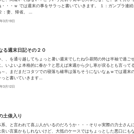
ね・・・ｗ では週末の事をサラっと書いていきます。 １：ガンプラ連続
２：妻、帰省。 ...
3年3月19日
なる週末日記その２０
い、、を通り越してちょっと暑い週末でしたね💦昼間の外は半袖で過ご
に。いよいよ本格的に春か？と思えば来週から少し寒が戻るとも言って
あ～、まだまだコタツでの寝落ち確率は落ちそうにないなぁｗでは週末
っと書いていきます...
3年3月12日
の土俵入り
体系、と言われて喜ぶ人がいるのだろうか・・・そりゃ実際の力士さん
は良い言葉かもしれないけど、大抵のケースではちょっとした悪口にも