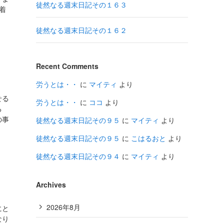
徒然なる週末日記その１６３
着
徒然なる週末日記その１６２
Recent Comments
労うとは・・
に
マイティ
より
せる
労うとは・・
に
ココ
より
る
の事
徒然なる週末日記その９５
に
マイティ
より
徒然なる週末日記その９５
に
こはるおと
より
徒然なる週末日記その９４
に
マイティ
より
Archives
2026年8月
にと
なり