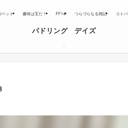
のペット
趣味は宝だ！
FF14
つらづらなる雑記
コトバ
パドリング デイズ
３